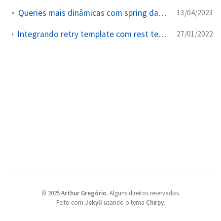
Queries mais dinâmicas com spring data JPA
13/04/2023
Integrando retry template com rest template no Spring em Kotlin
27/01/2022
©
2025
Arthur Gregório
.
Alguns direitos reservados.
Feito com
Jekyll
usando o tema
Chirpy
.